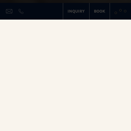
INQUIRY
BOOK
FAQ – FREQUENTLY
ASKED QUESTIONS
ABOUT THE VACATION
AT THE FAMILY HOTEL
BOTENWIRT
Do you have a question about your
holiday at
Botenwirt
and couldn't find the answer on our
website? Then feel free to take a look at our FAQs
sorted from A–Z. There we have collected many